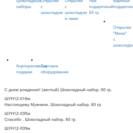
Шоколадные
Открытки
Открытки
Чай
Варенье
наборы
с
с
подарочный
подарочн
шоколадом
шоколадом
50 гр
и чаем
Открытки
"Мини"
с
шоколад
Корпоративные
Торговое
подарки
оборудование
С днем рождения! (желтый) Шоколадный набор, 60 гр.
ШУН12-016м
Настоящему Мужчине, Шоколадный набор, 60 гр.
ШУН12-035м
Спасибо , Шоколадный набор, 60 гр.
ШУН12-009м